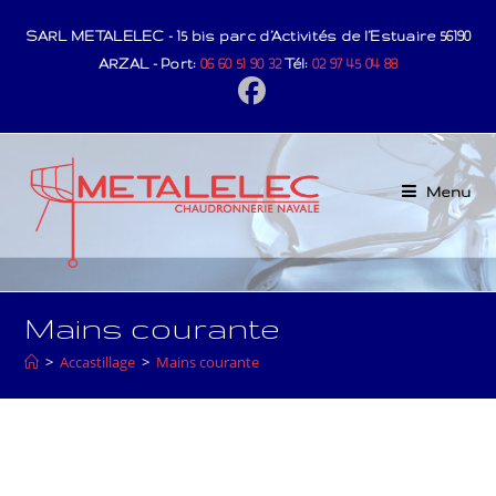
Skip
SARL METALELEC - 15 bis parc d’Activités de l’Estuaire 56190
to
ARZAL - Port:
06 60 51 90 32
Tél:
02 97 45 04 88
content
Menu
Mains courante
>
Accastillage
>
Mains courante